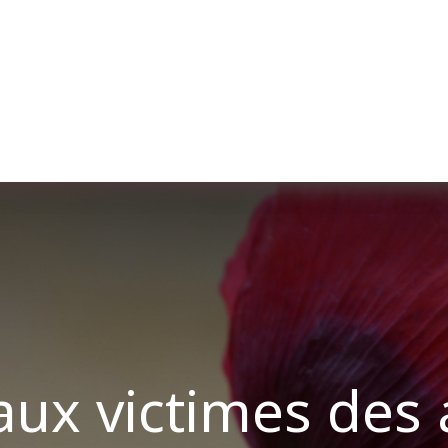
ut us
Membership
Services
Blog
Events
x victimes des a