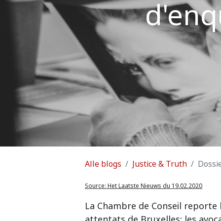
d'enq
Alle blogs
Justice & Truth
Dossie
Source:
Het Laatste Nieuws du 19.02.2020
La Chambre de Conseil reporte l
attentats de Bruxelles: les av