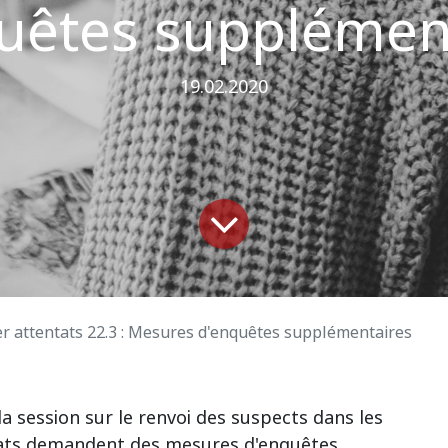
uêtes supplémen
19.02.2020
r attentats 22.3 : Mesures d'enquêtes supplémentaires
a session sur le renvoi des suspects dans les
ocats demandent des mesures d'enquêtes