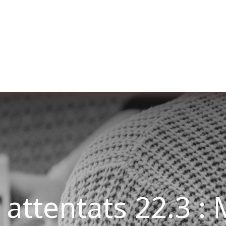
Over ons
Membership
Services
Blog
E
 attentats 22.3 :