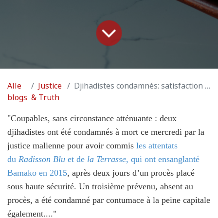
Alle
Justice
Djihadistes condamnés: satisfaction pour des proches des victimes belges
blogs
& Truth
"Coupables, sans circonstance atténuante : deux
djihadistes ont été condamnés à mort ce mercredi par la
justice malienne pour avoir commis
les attentats
du
Radisson Blu
et de
la Terrasse
, qui ont ensanglanté
Bamako en 2015
, après deux jours d’un procès placé
sous haute sécurité. Un troisième prévenu, absent au
procès, a été condamné par contumace à la peine capitale
également...."