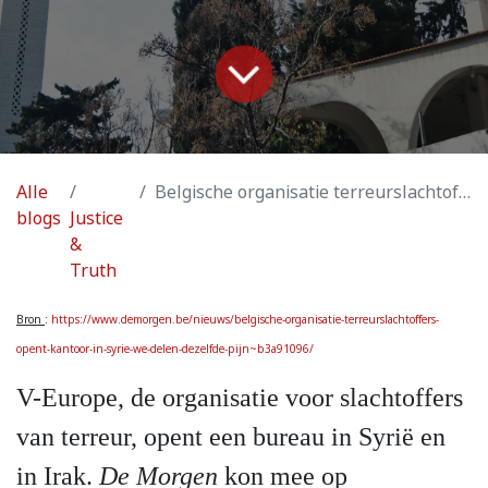
Alle
Belgische organisatie terreurslachtoffers opent kantoor in Syrië: ‘We delen dezelfde pijn’
blogs
Justice
&
Truth
Bron
:
https://www.demorgen.be/nieuws/belgische-organisatie-terreurslachtoffers-
opent-kantoor-in-syrie-we-delen-dezelfde-pijn~b3a91096/
V-Europe, de organisatie voor slachtoffers
van terreur, opent een bureau in Syrië en
in Irak.
De Morgen
kon mee op