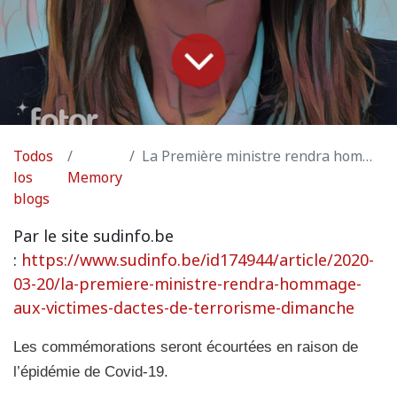
Todos
La Première ministre rendra hommage aux victimes d’actes de terrorisme dimanche
los
Memory
blogs
Par le site sudinfo.be
:
https://www.sudinfo.be/id174944/article/2020-
03-20/la-premiere-ministre-rendra-hommage-
aux-victimes-dactes-de-terrorisme-dimanche
Les commémorations seront écourtées en raison de
l’épidémie de Covid-19.