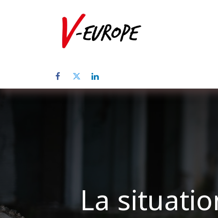
Home
Üb
La situati