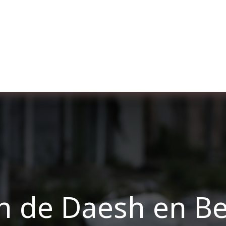
er uns
Membership
Services
Blog
Verans
on de Daesh en Be