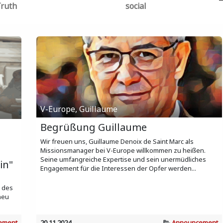
ruth
social
V-Europe, Guillaume
Begrüßung Guillaume
Wir freuen uns, Guillaume Denoix de Saint Marc als
Missionsmanager bei V-Europe willkommen zu heißen.
Seine umfangreiche Expertise und sein unermüdliches
in"
Engagement für die Interessen der Opfer werden...
 des
neu
ement
20.11.2024
Announcement