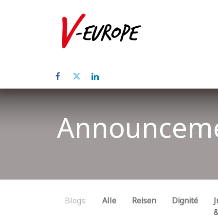
Home
Üb
Announcem
Blogs:
Alle
Reisen
Dignité
J